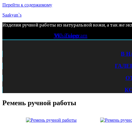
Перейти к содержимому
Saakyan`s
Изделия ручной работы из натуральной кожи, а так же эк
Vk
Whatsapp
Telegram
В 
ГАЛЕ
О
К
Ремень ручной работы