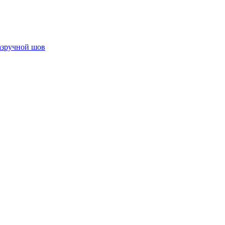
аз
ручной шов