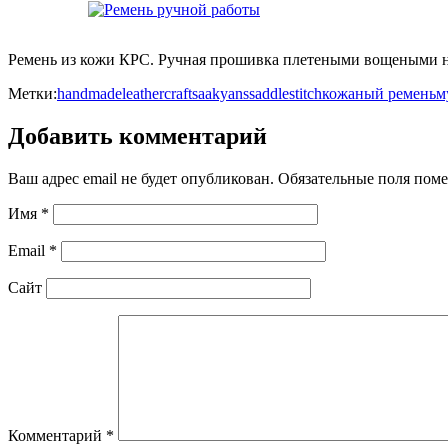
Ремень из кожи КРС. Ручная прошивка плетеными вощеными н
Метки:
handmade
leathercraft
saakyans
saddlestitch
кожаный ремень
м
Добавить комментарий
Ваш адрес email не будет опубликован.
Обязательные поля пом
Имя
*
Email
*
Сайт
Комментарий
*