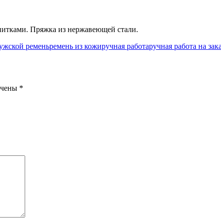
итками. Пряжка из нержавеющей стали.
ужской ремень
ремень из кожи
ручная работа
ручная работа на зак
ечены
*