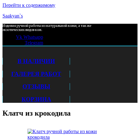
Перейти к содержимому
Saakyan`s
Изделия ручной работы из натуральной кожи, а так же
экзотических видов кож.
Vk
Whatsapp
Telegram
В НАЛИЧИИ
ГАЛЕРЕЯ РАБОТ
ОТЗЫВЫ
КОРЗИНА
Клатч из крокодила