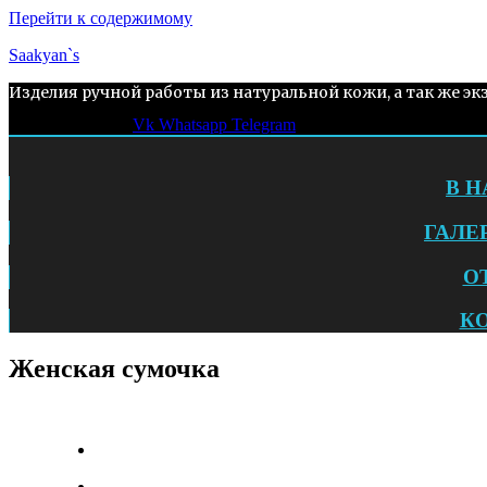
Перейти к содержимому
Saakyan`s
Изделия ручной работы из натуральной кожи, а так же эк
Vk
Whatsapp
Telegram
В 
ГАЛЕ
О
К
Женская сумочка