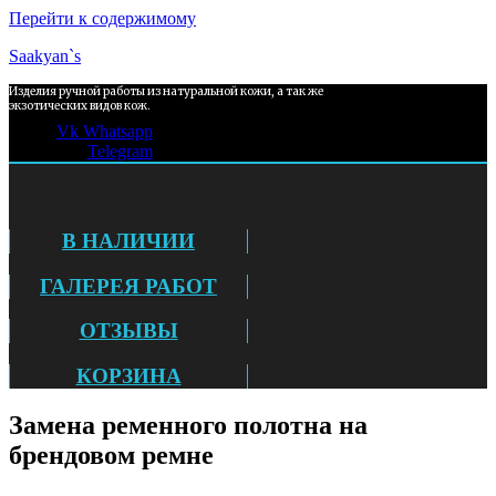
Перейти к содержимому
Saakyan`s
Изделия ручной работы из натуральной кожи, а так же
экзотических видов кож.
Vk
Whatsapp
Telegram
В НАЛИЧИИ
ГАЛЕРЕЯ РАБОТ
ОТЗЫВЫ
КОРЗИНА
Замена ременного полотна на
брендовом ремне