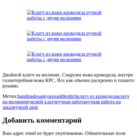
Двойной клатч на молниях. Снаружи кожа крокодила, внутри
галантерейная кожа КРС. Все как обычно раскроено и пошито
руками.
Метки:
handmade
saakyans
saddlestitch
клатч из крокодила
клатч
на молнии
мужской клатч
ручная работа
ручная работа на
заказ
ручной шов
Добавить комментарий
Ваш адрес email не будет опубликован.
Обязательные поля