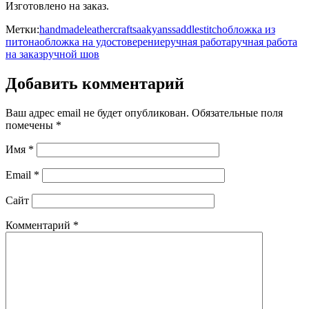
Изготовлено на заказ.
Метки:
handmade
leathercraft
saakyans
saddlestitch
обложка из
питона
обложка на удостоверение
ручная работа
ручная работа
на заказ
ручной шов
Добавить комментарий
Ваш адрес email не будет опубликован.
Обязательные поля
помечены
*
Имя
*
Email
*
Сайт
Комментарий
*