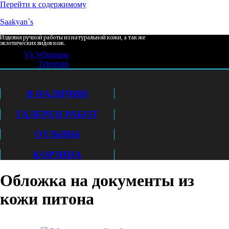
Перейти к содержимому
Saakyan`s
Изделия ручной работы из натуральной кожи, а так же
экзотических видов кож.
Vk
Whatsapp
Telegram
В НАЛИЧИИ
ГАЛЕРЕЯ РАБОТ
ОТЗЫВЫ
КОРЗИНА
Обложка на документы из
кожи питона