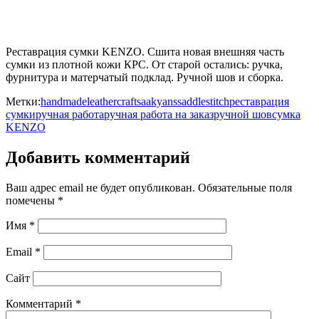
Реставрация сумки KENZO. Сшита новая внешняя часть
сумки из плотной кожи КРС. От старой остались: ручка,
фурнитура и матерчатый подклад. Ручной шов и сборка.
Метки:
handmade
leathercraft
saakyans
saddlestitch
реставрация
сумки
ручная работа
ручная работа на заказ
ручной шов
сумка
KENZO
Добавить комментарий
Ваш адрес email не будет опубликован.
Обязательные поля
помечены
*
Имя
*
Email
*
Сайт
Комментарий
*