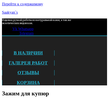
Перейти к содержимому
Saakyan`s
Изделия ручной работы из натуральной кожи, а так же
экзотических видов кож.
Vk
Whatsapp
Telegram
В НАЛИЧИИ
ГАЛЕРЕЯ РАБОТ
ОТЗЫВЫ
КОРЗИНА
Зажим для купюр