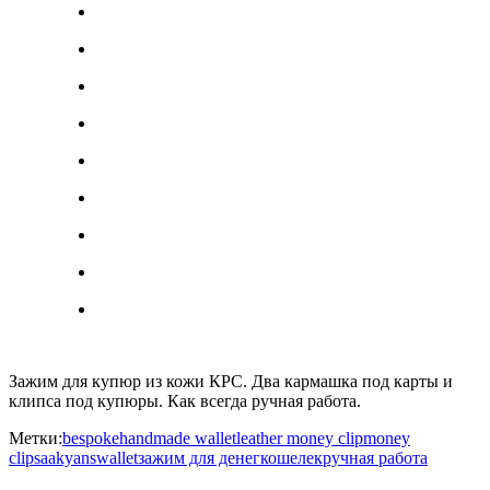
Зажим для купюр из кожи КРС. Два кармашка под карты и
клипса под купюры. Как всегда ручная работа.
Метки:
bespoke
handmade wallet
leather money clip
money
clip
saakyans
wallet
зажим для денег
кошелек
ручная работа