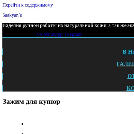
Перейти к содержимому
Saakyan`s
Изделия ручной работы из натуральной кожи, а так же эк
Vk
Whatsapp
Telegram
В 
ГАЛЕ
О
К
Зажим для купюр