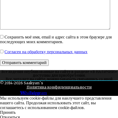
Сохранить моё имя, email и адрес сайта в этом браузере для
последующих моих комментариев.
Согласен на обработку персональных данных
Все изделия опубликованные на сайте в разделе «В НАЛИЧИИ»
доступны для приобретения.
Все, чего нет на сайте, можно заказать связавшись со мной
© 2014-2026 Saakyan`s
через соцсети или whatsapp.
Политика конфиденциальности
Vk
Whatsapp
Telegram
Мы используем cookie-файлы для наилучшего представления
нашего сайта. Продолжая использовать этот сайт, вы
соглашаетесь с использованием cookie-файлов.
Принять
Отказаться