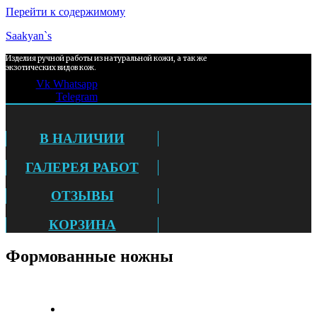
Перейти к содержимому
Saakyan`s
Изделия ручной работы из натуральной кожи, а так же
экзотических видов кож.
Vk
Whatsapp
Telegram
В НАЛИЧИИ
ГАЛЕРЕЯ РАБОТ
ОТЗЫВЫ
КОРЗИНА
Формованные ножны