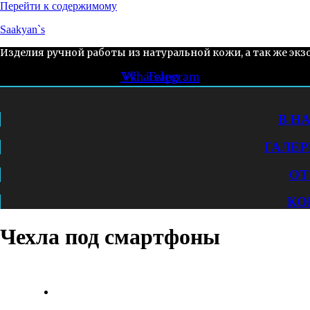
Перейти к содержимому
Saakyan`s
Изделия ручной работы из натуральной кожи, а так же экз
Vk
Whatsapp
Telegram
В Н
ГАЛЕР
ОТ
КО
Чехла под смартфоны