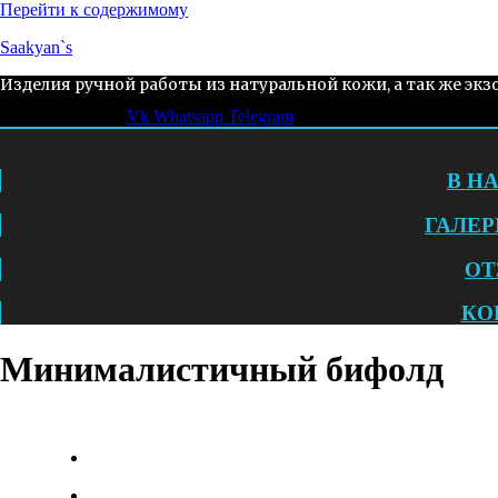
Перейти к содержимому
Saakyan`s
Изделия ручной работы из натуральной кожи, а так же экз
Vk
Whatsapp
Telegram
В Н
ГАЛЕР
ОТ
КО
Минималистичный бифолд