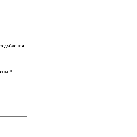
о дубления.
чены
*