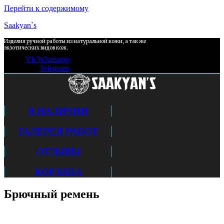
Перейти к содержимому
Saakyan`s
Изделия ручной работы из натуральной кожи, а так же
экзотических видов кож.
Vk
Whatsapp
Telegram
В НАЛИЧИИ
ГАЛЕРЕЯ РАБОТ
ОТЗЫВЫ
КОРЗИНА
Брючный ремень