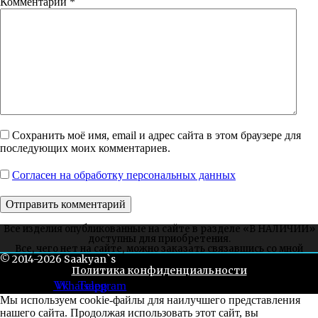
Комментарий
*
Сохранить моё имя, email и адрес сайта в этом браузере для
последующих моих комментариев.
Согласен на обработку персональных данных
Все изделия опубликованные на сайте в разделе «В НАЛИЧИИ»
доступны для приобретения.
Все, чего нет на сайте, можно заказать связавшись со мной
© 2014-2026 Saakyan`s
через соцсети или whatsapp.
Политика конфиденциальности
Vk
Whatsapp
Telegram
Мы используем cookie-файлы для наилучшего представления
нашего сайта. Продолжая использовать этот сайт, вы