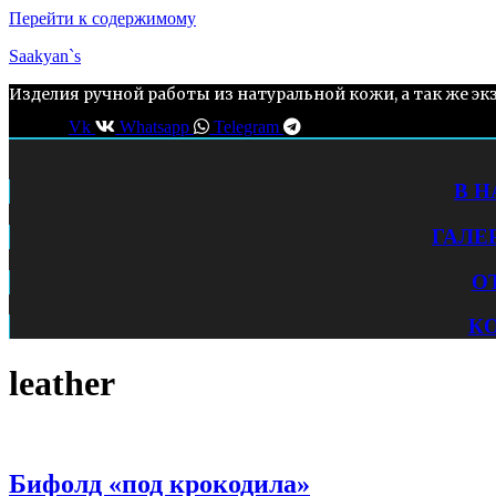
Перейти к содержимому
Saakyan`s
Изделия ручной работы из натуральной кожи, а так же эк
Vk
Whatsapp
Telegram
В 
ГАЛЕ
О
К
leather
Бифолд «под крокодила»