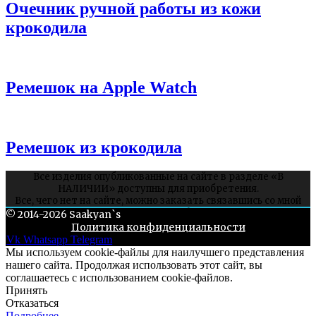
Очечник ручной работы из кожи
крокодила
Ремешок на Apple Watch
Ремешок из крокодила
Все изделия опубликованные на сайте в разделе «В
НАЛИЧИИ» доступны для приобретения.
Все, чего нет на сайте, можно заказать связавшись со мной
через соцсети или whatsapp.
© 2014-2026 Saakyan`s
Политика конфиденциальности
Vk
Whatsapp
Telegram
Мы используем cookie-файлы для наилучшего представления
нашего сайта. Продолжая использовать этот сайт, вы
соглашаетесь с использованием cookie-файлов.
Принять
Отказаться
Подробнее…