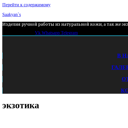
Перейти к содержимому
Saakyan`s
Изделия ручной работы из натуральной кожи, а так же эк
Vk
Whatsapp
Telegram
В 
ГАЛЕ
О
К
экзотика