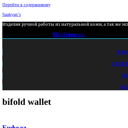
Перейти к содержимому
Saakyan`s
Изделия ручной работы из натуральной кожи, а так же эк
Vk
Whatsapp
Telegram
В 
ГАЛЕ
О
К
bifold wallet
Бифолд