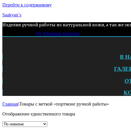
Перейти к содержимому
Saakyan`s
Изделия ручной работы из натуральной кожи, а так же эк
Vk
Whatsapp
Telegram
В 
ГАЛЕ
О
К
Главная
\
Товары с меткой «портмоне ручной работы»
Отображение единственного товара