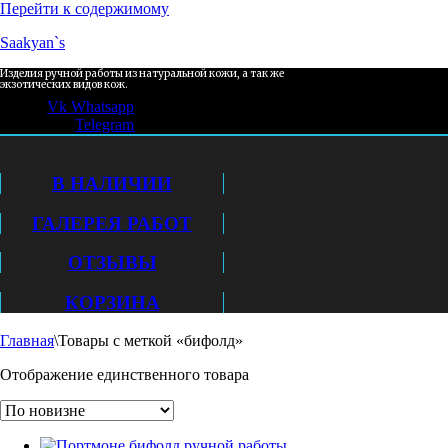
Перейти к содержимому
Saakyan`s
Изделия ручной работы из натуральной кожи, а так же
экзотических видов кож.
Vk
Whatsapp
Telegram
В НАЛИЧИИ
ГАЛЕРЕЯ РАБОТ
ОТЗЫВЫ
КОРЗИНА
Главная
\
Товары с меткой «бифолд»
Отображение единственного товара