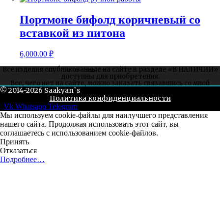
Портмоне бифолд коричневый со
вставкой из питона
6,000.00
₽
Все изделия опубликованные на сайте в разделе «В НАЛИЧИИ»
доступны для приобретения.
Все, чего нет на сайте, можно заказать связавшись со мной
© 2014-2026 Saakyan`s
через соцсети или whatsapp.
Политика конфиденциальности
Vk
Whatsapp
Telegram
Мы используем cookie-файлы для наилучшего представления
нашего сайта. Продолжая использовать этот сайт, вы
соглашаетесь с использованием cookie-файлов.
Принять
Отказаться
Подробнее…